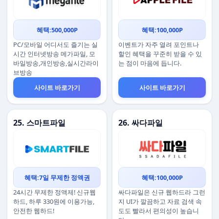
혜택:500,000P
혜택:100,000P
PC/모바일 어디서도 즐기는 실
이벤트가 자주 열려 포인트나
시간 인터넷방송 메가파일, 모
할인 혜택을 꾸준히 받을 수 있
바일방송,개인방송,실시간라이
는 점이 마음에 듭니다.
브방송
사이트 바로가기
사이트 바로가기
25. 스마트파일
26. 싸다파일
혜택:7일 무제한 정액권
혜택:100,000P
24시간 무제한 정액제! 신규웹
싸다파일은 신규 웹하드라 그런
하드, 하루 330원에 이용가능,
지 UI가 깔끔하고 자료 검색 속
안전한 웹하드!
도도 빨라서 편의성이 높습니