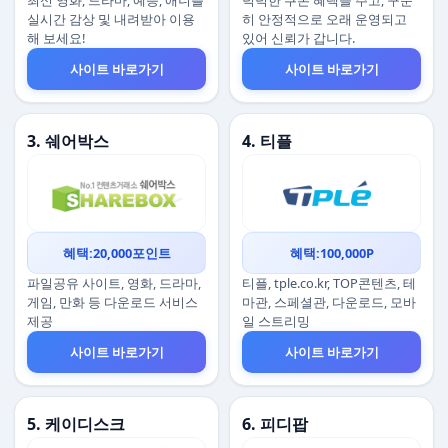
최신 영화, 드라마, 예능, 애니를
넉넉한 쿠폰 혜택을 주고, 꾸준
실시간 감상 및 내려받아 이용
히 안정적으로 오래 운영되고
해 보세요!
있어 신뢰가 갑니다.
사이트 바로가기
사이트 바로가기
3. 쉐어박스
4. 티플
혜택:20,000포인트
혜택:100,000P
파일공유 사이트, 영화, 드라마,
티플, tple.co.kr, TOP콘텐츠, 테
게임, 만화 등 다운로드 서비스
마관, 스페셜관, 다운로드, 모바
제공
일 스트리밍
사이트 바로가기
사이트 바로가기
5. 케이디스크
6. 피디팝