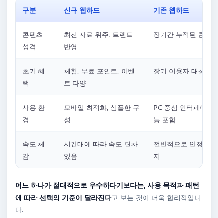
구분
신규 웹하드
기존 웹하드
콘텐츠
최신 자료 위주, 트렌드
장기간 누적된 콘텐츠
성격
반영
초기 혜
체험, 무료 포인트, 이벤
장기 이용자 대상 혜
택
트 다양
사용 환
모바일 최적화, 심플한 구
PC 중심 인터페이스,
경
성
능 포함
속도 체
시간대에 따라 속도 편차
전반적으로 안정적인 
감
있음
지
어느 하나가 절대적으로 우수하다기보다는, 사용 목적과 패턴
에 따라 선택의 기준이 달라진다
고 보는 것이 더욱 합리적입니
다.