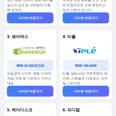
최신 영화, 드라마, 예능, 애니를
넉넉한 쿠폰 혜택을 주고, 꾸준
실시간 감상 및 내려받아 이용
히 안정적으로 오래 운영되고
해 보세요!
있어 신뢰가 갑니다.
사이트 바로가기
사이트 바로가기
3. 쉐어박스
4. 티플
혜택:20,000포인트
혜택:100,000P
파일공유 사이트, 영화, 드라마,
티플, tple.co.kr, TOP콘텐츠, 테
게임, 만화 등 다운로드 서비스
마관, 스페셜관, 다운로드, 모바
제공
일 스트리밍
사이트 바로가기
사이트 바로가기
5. 케이디스크
6. 피디팝