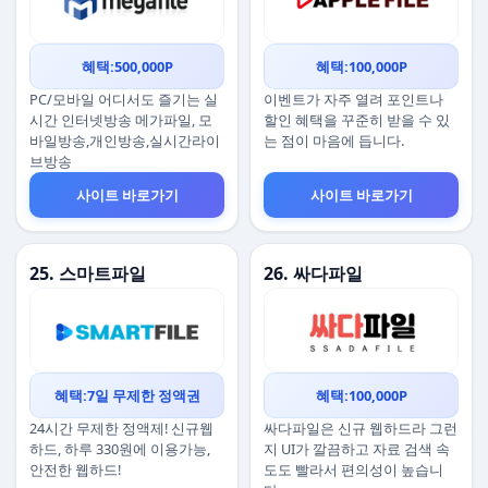
혜택:500,000P
혜택:100,000P
PC/모바일 어디서도 즐기는 실
이벤트가 자주 열려 포인트나
시간 인터넷방송 메가파일, 모
할인 혜택을 꾸준히 받을 수 있
바일방송,개인방송,실시간라이
는 점이 마음에 듭니다.
브방송
사이트 바로가기
사이트 바로가기
25. 스마트파일
26. 싸다파일
혜택:7일 무제한 정액권
혜택:100,000P
24시간 무제한 정액제! 신규웹
싸다파일은 신규 웹하드라 그런
하드, 하루 330원에 이용가능,
지 UI가 깔끔하고 자료 검색 속
안전한 웹하드!
도도 빨라서 편의성이 높습니