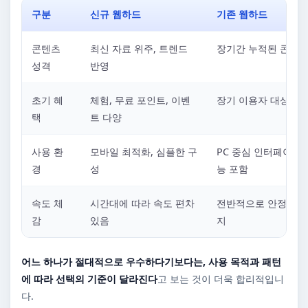
구분
신규 웹하드
기존 웹하드
콘텐츠
최신 자료 위주, 트렌드
장기간 누적된 콘텐츠
성격
반영
초기 혜
체험, 무료 포인트, 이벤
장기 이용자 대상 혜
택
트 다양
사용 환
모바일 최적화, 심플한 구
PC 중심 인터페이스,
경
성
능 포함
속도 체
시간대에 따라 속도 편차
전반적으로 안정적인 
감
있음
지
어느 하나가 절대적으로 우수하다기보다는, 사용 목적과 패턴
에 따라 선택의 기준이 달라진다
고 보는 것이 더욱 합리적입니
다.