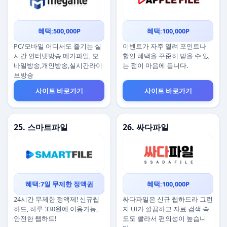
혜택:500,000P
혜택:100,000P
PC/모바일 어디서도 즐기는 실
이벤트가 자주 열려 포인트나
시간 인터넷방송 메가파일, 모
할인 혜택을 꾸준히 받을 수 있
바일방송,개인방송,실시간라이
는 점이 마음에 듭니다.
브방송
사이트 바로가기
사이트 바로가기
25. 스마트파일
26. 싸다파일
혜택:7일 무제한 정액권
혜택:100,000P
24시간 무제한 정액제! 신규웹
싸다파일은 신규 웹하드라 그런
하드, 하루 330원에 이용가능,
지 UI가 깔끔하고 자료 검색 속
안전한 웹하드!
도도 빨라서 편의성이 높습니