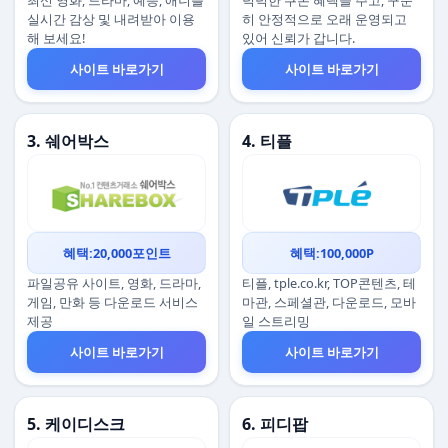
최신 영화, 드라마, 예능, 애니를
넉넉한 쿠폰 혜택을 주고, 꾸준
실시간 감상 및 내려받아 이용
히 안정적으로 오래 운영되고
해 보세요!
있어 신뢰가 갑니다.
사이트 바로가기
사이트 바로가기
3. 쉐어박스
4. 티플
혜택:20,000포인트
혜택:100,000P
파일공유 사이트, 영화, 드라마,
티플, tple.co.kr, TOP콘텐츠, 테
게임, 만화 등 다운로드 서비스
마관, 스페셜관, 다운로드, 모바
제공
일 스트리밍
사이트 바로가기
사이트 바로가기
5. 케이디스크
6. 피디팝