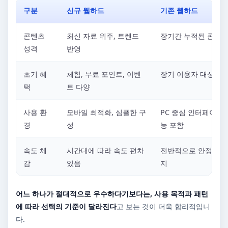
구분
신규 웹하드
기존 웹하드
콘텐츠
최신 자료 위주, 트렌드
장기간 누적된 콘텐츠
성격
반영
초기 혜
체험, 무료 포인트, 이벤
장기 이용자 대상 혜
택
트 다양
사용 환
모바일 최적화, 심플한 구
PC 중심 인터페이스,
경
성
능 포함
속도 체
시간대에 따라 속도 편차
전반적으로 안정적인 
감
있음
지
어느 하나가 절대적으로 우수하다기보다는, 사용 목적과 패턴
에 따라 선택의 기준이 달라진다
고 보는 것이 더욱 합리적입니
다.