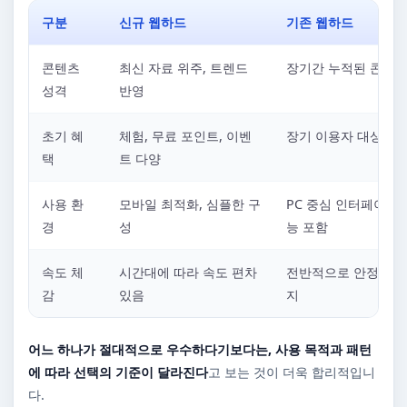
구분
신규 웹하드
기존 웹하드
콘텐츠
최신 자료 위주, 트렌드
장기간 누적된 콘텐츠
성격
반영
초기 혜
체험, 무료 포인트, 이벤
장기 이용자 대상 혜
택
트 다양
사용 환
모바일 최적화, 심플한 구
PC 중심 인터페이스,
경
성
능 포함
속도 체
시간대에 따라 속도 편차
전반적으로 안정적인 
감
있음
지
어느 하나가 절대적으로 우수하다기보다는, 사용 목적과 패턴
에 따라 선택의 기준이 달라진다
고 보는 것이 더욱 합리적입니
다.