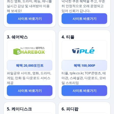
최신 영화, 드라마, 예능, 애니를
넉넉한 쿠폰 혜택을 주고, 꾸준
실시간 감상 및 내려받아 이용
히 안정적으로 오래 운영되고
해 보세요!
있어 신뢰가 갑니다.
사이트 바로가기
사이트 바로가기
3. 쉐어박스
4. 티플
혜택:20,000포인트
혜택:100,000P
파일공유 사이트, 영화, 드라마,
티플, tple.co.kr, TOP콘텐츠, 테
게임, 만화 등 다운로드 서비스
마관, 스페셜관, 다운로드, 모바
제공
일 스트리밍
사이트 바로가기
사이트 바로가기
5. 케이디스크
6. 피디팝