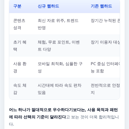
구분
신규 웹하드
기존 웹하드
콘텐츠
최신 자료 위주, 트렌드
장기간 누적된 콘텐츠
성격
반영
초기 혜
체험, 무료 포인트, 이벤
장기 이용자 대상 혜
택
트 다양
사용 환
모바일 최적화, 심플한 구
PC 중심 인터페이스,
경
성
능 포함
속도 체
시간대에 따라 속도 편차
전반적으로 안정적인 
감
있음
지
어느 하나가 절대적으로 우수하다기보다는, 사용 목적과 패턴
에 따라 선택의 기준이 달라진다
고 보는 것이 더욱 합리적입니
다.