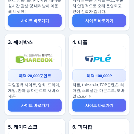
최신 영화, 드라마, 예능, 애니를
넉넉한 쿠폰 혜택을 주고, 꾸준
실시간 감상 및 내려받아 이용
히 안정적으로 오래 운영되고
해 보세요!
있어 신뢰가 갑니다.
사이트 바로가기
사이트 바로가기
3. 쉐어박스
4. 티플
혜택:20,000포인트
혜택:100,000P
파일공유 사이트, 영화, 드라마,
티플, tple.co.kr, TOP콘텐츠, 테
게임, 만화 등 다운로드 서비스
마관, 스페셜관, 다운로드, 모바
제공
일 스트리밍
사이트 바로가기
사이트 바로가기
5. 케이디스크
6. 피디팝