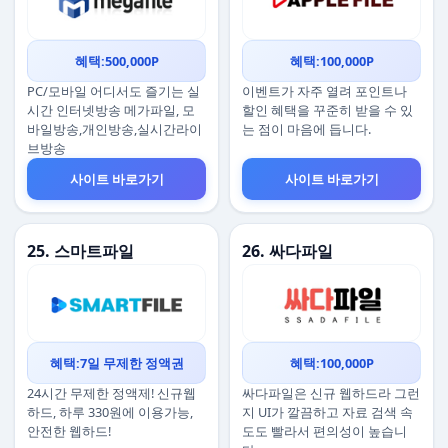
혜택:500,000P
혜택:100,000P
PC/모바일 어디서도 즐기는 실
이벤트가 자주 열려 포인트나
시간 인터넷방송 메가파일, 모
할인 혜택을 꾸준히 받을 수 있
바일방송,개인방송,실시간라이
는 점이 마음에 듭니다.
브방송
사이트 바로가기
사이트 바로가기
25. 스마트파일
26. 싸다파일
혜택:7일 무제한 정액권
혜택:100,000P
24시간 무제한 정액제! 신규웹
싸다파일은 신규 웹하드라 그런
하드, 하루 330원에 이용가능,
지 UI가 깔끔하고 자료 검색 속
안전한 웹하드!
도도 빨라서 편의성이 높습니