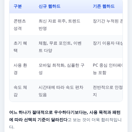
구분
신규 웹하드
기존 웹하드
콘텐츠
최신 자료 위주, 트렌드
장기간 누적된 콘텐츠
성격
반영
초기 혜
체험, 무료 포인트, 이벤
장기 이용자 대상 혜
택
트 다양
사용 환
모바일 최적화, 심플한 구
PC 중심 인터페이스,
경
성
능 포함
속도 체
시간대에 따라 속도 편차
전반적으로 안정적인 
감
있음
지
어느 하나가 절대적으로 우수하다기보다는, 사용 목적과 패턴
에 따라 선택의 기준이 달라진다
고 보는 것이 더욱 합리적입니
다.