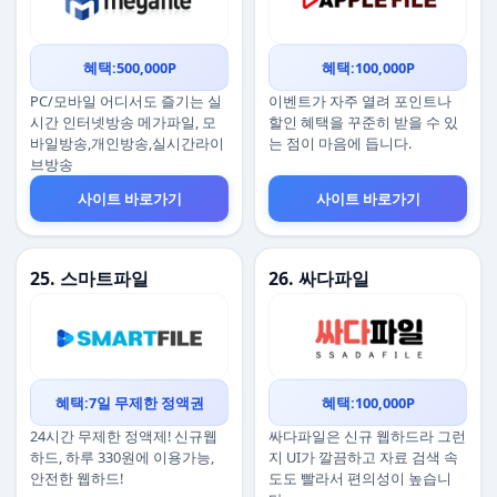
혜택:500,000P
혜택:100,000P
PC/모바일 어디서도 즐기는 실
이벤트가 자주 열려 포인트나
시간 인터넷방송 메가파일, 모
할인 혜택을 꾸준히 받을 수 있
바일방송,개인방송,실시간라이
는 점이 마음에 듭니다.
브방송
사이트 바로가기
사이트 바로가기
25. 스마트파일
26. 싸다파일
혜택:7일 무제한 정액권
혜택:100,000P
24시간 무제한 정액제! 신규웹
싸다파일은 신규 웹하드라 그런
하드, 하루 330원에 이용가능,
지 UI가 깔끔하고 자료 검색 속
안전한 웹하드!
도도 빨라서 편의성이 높습니