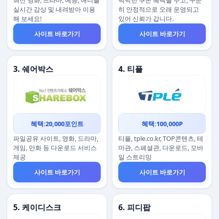
최신 영화, 드라마, 예능, 애니를
넉넉한 쿠폰 혜택을 주고, 꾸준
실시간 감상 및 내려받아 이용
히 안정적으로 오래 운영되고
해 보세요!
있어 신뢰가 갑니다.
사이트 바로가기
사이트 바로가기
3. 쉐어박스
4. 티플
혜택:20,000포인트
혜택:100,000P
파일공유 사이트, 영화, 드라마,
티플, tple.co.kr, TOP콘텐츠, 테
게임, 만화 등 다운로드 서비스
마관, 스페셜관, 다운로드, 모바
제공
일 스트리밍
사이트 바로가기
사이트 바로가기
5. 케이디스크
6. 피디팝