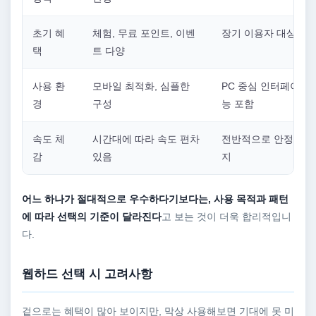
초기 혜
체험, 무료 포인트, 이벤
장기 이용자 대상 혜
택
트 다양
사용 환
모바일 최적화, 심플한
PC 중심 인터페이스,
경
구성
능 포함
속도 체
시간대에 따라 속도 편차
전반적으로 안정적인 
감
있음
지
어느 하나가 절대적으로 우수하다기보다는, 사용 목적과 패턴
에 따라 선택의 기준이 달라진다
고 보는 것이 더욱 합리적입니
다.
웹하드 선택 시 고려사항
겉으로는 혜택이 많아 보이지만, 막상 사용해보면 기대에 못 미