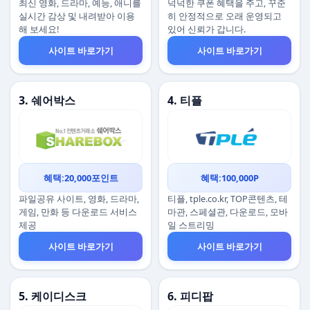
최신 영화, 드라마, 예능, 애니를
넉넉한 쿠폰 혜택을 주고, 꾸준
실시간 감상 및 내려받아 이용
히 안정적으로 오래 운영되고
해 보세요!
있어 신뢰가 갑니다.
사이트 바로가기
사이트 바로가기
3. 쉐어박스
4. 티플
혜택:20,000포인트
혜택:100,000P
파일공유 사이트, 영화, 드라마,
티플, tple.co.kr, TOP콘텐츠, 테
게임, 만화 등 다운로드 서비스
마관, 스페셜관, 다운로드, 모바
제공
일 스트리밍
사이트 바로가기
사이트 바로가기
5. 케이디스크
6. 피디팝