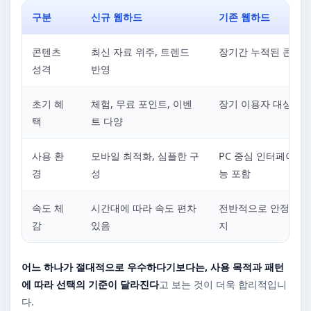
구분
신규 웹하드
기존 웹하드
콘텐츠
최신 자료 위주, 트렌드
장기간 누적된 콘텐츠
성격
반영
초기 혜
체험, 무료 포인트, 이벤
장기 이용자 대상 혜
택
트 다양
사용 환
모바일 최적화, 심플한 구
PC 중심 인터페이스,
경
성
능 포함
속도 체
시간대에 따라 속도 편차
전반적으로 안정적인 
감
있음
지
어느 하나가 절대적으로 우수하다기보다는, 사용 목적과 패턴
에 따라 선택의 기준이 달라진다
고 보는 것이 더욱 합리적입니
다.