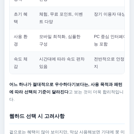
초기 혜
체험, 무료 포인트, 이벤
장기 이용자 대상 혜
택
트 다양
사용 환
모바일 최적화, 심플한
PC 중심 인터페이스,
경
구성
능 포함
속도 체
시간대에 따라 속도 편차
전반적으로 안정적인 
감
있음
지
어느 하나가 절대적으로 우수하다기보다는, 사용 목적과 패턴
에 따라 선택의 기준이 달라진다
고 보는 것이 더욱 합리적입니
다.
웹하드 선택 시 고려사항
겉으로는 혜택이 많아 보이지만, 막상 사용해보면 기대에 못 미