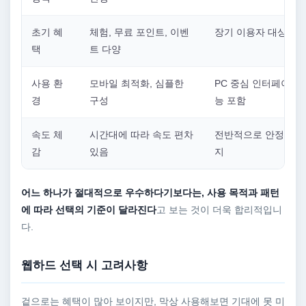
초기 혜
체험, 무료 포인트, 이벤
장기 이용자 대상 혜
택
트 다양
사용 환
모바일 최적화, 심플한
PC 중심 인터페이스,
경
구성
능 포함
속도 체
시간대에 따라 속도 편차
전반적으로 안정적인 
감
있음
지
어느 하나가 절대적으로 우수하다기보다는, 사용 목적과 패턴
에 따라 선택의 기준이 달라진다
고 보는 것이 더욱 합리적입니
다.
웹하드 선택 시 고려사항
겉으로는 혜택이 많아 보이지만, 막상 사용해보면 기대에 못 미