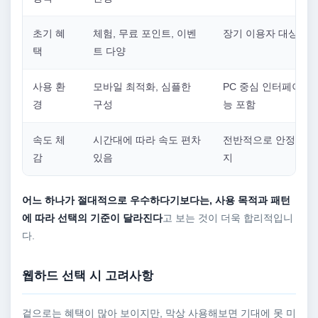
초기 혜
체험, 무료 포인트, 이벤
장기 이용자 대상 혜
택
트 다양
사용 환
모바일 최적화, 심플한
PC 중심 인터페이스,
경
구성
능 포함
속도 체
시간대에 따라 속도 편차
전반적으로 안정적인 
감
있음
지
어느 하나가 절대적으로 우수하다기보다는, 사용 목적과 패턴
에 따라 선택의 기준이 달라진다
고 보는 것이 더욱 합리적입니
다.
웹하드 선택 시 고려사항
겉으로는 혜택이 많아 보이지만, 막상 사용해보면 기대에 못 미