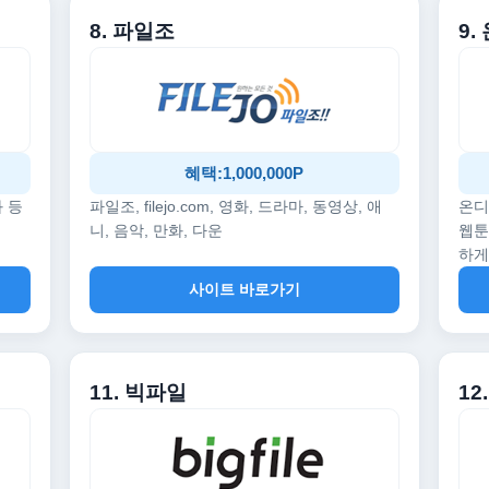
8. 파일조
9
혜택:1,000,000P
화 등
파일조, filejo.com, 영화, 드라마, 동영상, 애
온디
니, 음악, 만화, 다운
웹툰
하게
사이트 바로가기
11. 빅파일
1