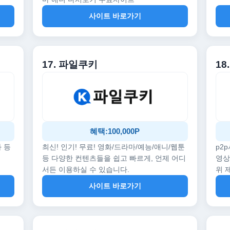
사이트 바로가기
17. 파일쿠키
18
혜택:100,000P
화 등
최신! 인기! 무료! 영화/드라마/예능/애니/웹툰
p2
등 다양한 컨텐츠들을 쉽고 빠르게, 언제 어디
영상
서든 이용하실 수 있습니다.
위 
사이트 바로가기