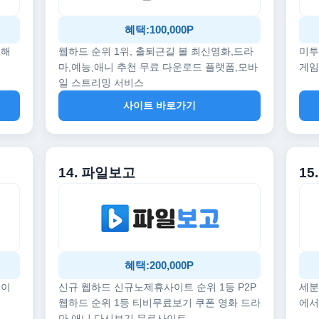
혜택:100,000P
끔해
웹하드 순위 1위, 출퇴근길 볼 최신영화,드라
미투
마,예능,애니 추천 무료 다운로드 플랫폼,모바
게임
일 스트리밍 서비스
사이트 바로가기
14. 파일보고
1
혜택:200,000P
데이
신규 웹하드 신규노제휴사이트 순위 1등 P2P
세분
웹하드 순위 1등 티비무료보기 쿠폰 영화 드라
에서
마 애니 다시보기 무료사이트