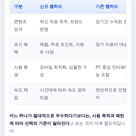
구분
신규 웹하드
기존 웹하드
콘텐츠
최신 자료 위주, 트렌드
장기간 누적된 콘텐츠
성격
반영
초기 혜
체험, 무료 포인트, 이벤
장기 이용자 대상 혜
택
트 다양
사용 환
모바일 최적화, 심플한 구
PC 중심 인터페이스,
경
성
능 포함
속도 체
시간대에 따라 속도 편차
전반적으로 안정적인 
감
있음
지
어느 하나가 절대적으로 우수하다기보다는, 사용 목적과 패턴
에 따라 선택의 기준이 달라진다
고 보는 것이 더욱 합리적입니
다.