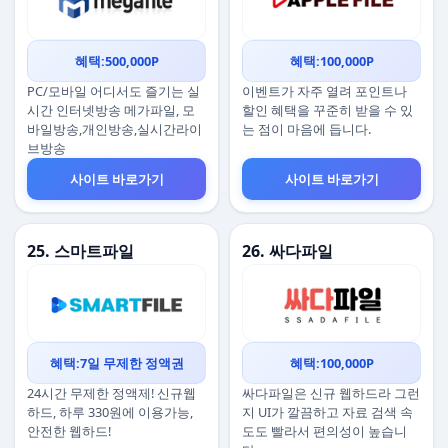
혜택:500,000P
혜택:100,000P
PC/모바일 어디서도 즐기는 실
이벤트가 자주 열려 포인트나
시간 인터넷방송 메가파일, 모
할인 혜택을 꾸준히 받을 수 있
바일방송,개인방송,실시간라이
는 점이 마음에 듭니다.
브방송
사이트 바로가기
사이트 바로가기
25. 스마트파일
26. 싸다파일
혜택:7일 무제한 정액권
혜택:100,000P
24시간 무제한 정액제! 신규웹
싸다파일은 신규 웹하드라 그런
하드, 하루 330원에 이용가능,
지 UI가 깔끔하고 자료 검색 속
안전한 웹하드!
도도 빨라서 편의성이 높습니