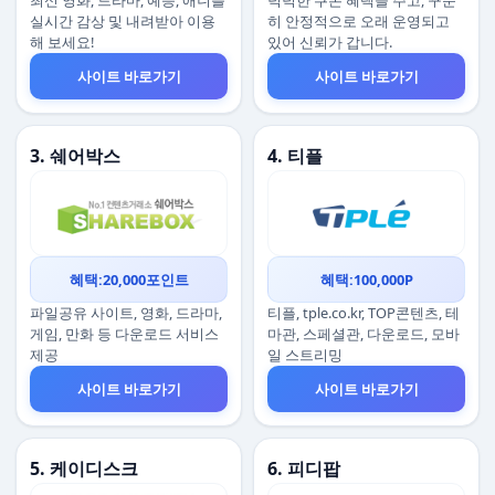
최신 영화, 드라마, 예능, 애니를
넉넉한 쿠폰 혜택을 주고, 꾸준
실시간 감상 및 내려받아 이용
히 안정적으로 오래 운영되고
해 보세요!
있어 신뢰가 갑니다.
사이트 바로가기
사이트 바로가기
3. 쉐어박스
4. 티플
혜택:20,000포인트
혜택:100,000P
파일공유 사이트, 영화, 드라마,
티플, tple.co.kr, TOP콘텐츠, 테
게임, 만화 등 다운로드 서비스
마관, 스페셜관, 다운로드, 모바
제공
일 스트리밍
사이트 바로가기
사이트 바로가기
5. 케이디스크
6. 피디팝