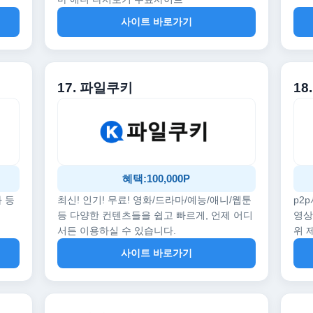
사이트 바로가기
17. 파일쿠키
18
혜택:100,000P
화 등
최신! 인기! 무료! 영화/드라마/예능/애니/웹툰
p2
등 다양한 컨텐츠들을 쉽고 빠르게, 언제 어디
영상
서든 이용하실 수 있습니다.
위 
사이트 바로가기