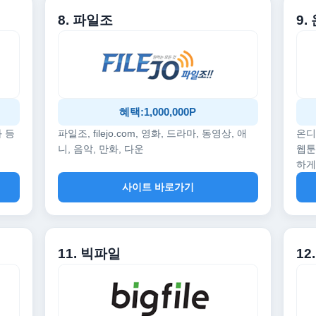
8. 파일조
9
혜택:1,000,000P
화 등
파일조, filejo.com, 영화, 드라마, 동영상, 애
온디
니, 음악, 만화, 다운
웹툰
하게
사이트 바로가기
11. 빅파일
1