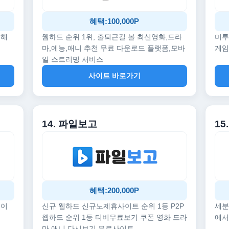
혜택:100,000P
끔해
웹하드 순위 1위, 출퇴근길 볼 최신영화,드라
미투
마,예능,애니 추천 무료 다운로드 플랫폼,모바
게임
일 스트리밍 서비스
사이트 바로가기
14. 파일보고
1
혜택:200,000P
데이
신규 웹하드 신규노제휴사이트 순위 1등 P2P
세분
웹하드 순위 1등 티비무료보기 쿠폰 영화 드라
에서
마 애니 다시보기 무료사이트