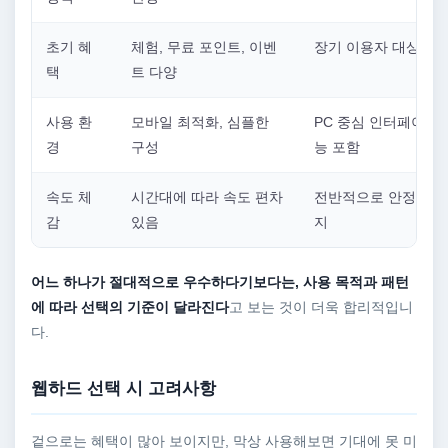
초기 혜
체험, 무료 포인트, 이벤
장기 이용자 대상 혜
택
트 다양
사용 환
모바일 최적화, 심플한
PC 중심 인터페이스,
경
구성
능 포함
속도 체
시간대에 따라 속도 편차
전반적으로 안정적인 
감
있음
지
어느 하나가 절대적으로 우수하다기보다는, 사용 목적과 패턴
에 따라 선택의 기준이 달라진다
고 보는 것이 더욱 합리적입니
다.
웹하드 선택 시 고려사항
겉으로는 혜택이 많아 보이지만, 막상 사용해보면 기대에 못 미