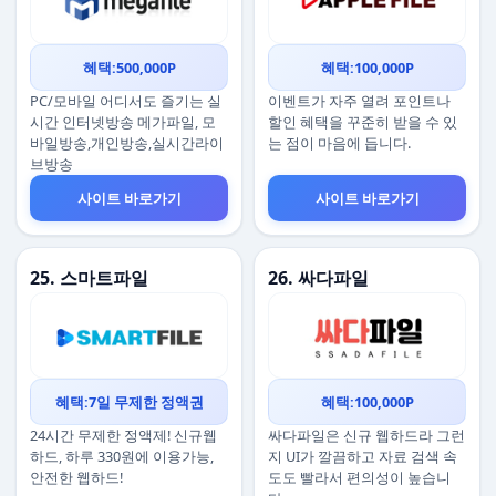
혜택:500,000P
혜택:100,000P
PC/모바일 어디서도 즐기는 실
이벤트가 자주 열려 포인트나
시간 인터넷방송 메가파일, 모
할인 혜택을 꾸준히 받을 수 있
바일방송,개인방송,실시간라이
는 점이 마음에 듭니다.
브방송
사이트 바로가기
사이트 바로가기
25. 스마트파일
26. 싸다파일
혜택:7일 무제한 정액권
혜택:100,000P
24시간 무제한 정액제! 신규웹
싸다파일은 신규 웹하드라 그런
하드, 하루 330원에 이용가능,
지 UI가 깔끔하고 자료 검색 속
안전한 웹하드!
도도 빨라서 편의성이 높습니