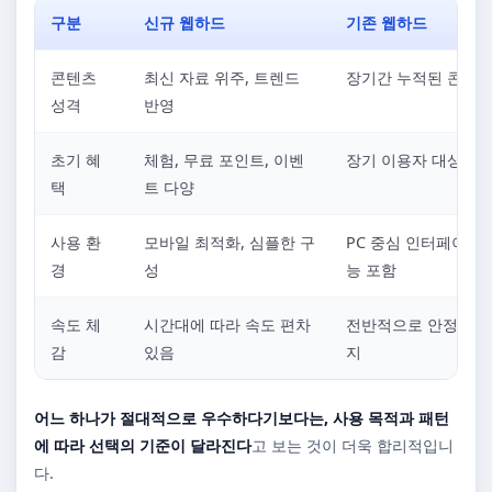
구분
신규 웹하드
기존 웹하드
콘텐츠
최신 자료 위주, 트렌드
장기간 누적된 콘텐츠
성격
반영
초기 혜
체험, 무료 포인트, 이벤
장기 이용자 대상 혜
택
트 다양
사용 환
모바일 최적화, 심플한 구
PC 중심 인터페이스,
경
성
능 포함
속도 체
시간대에 따라 속도 편차
전반적으로 안정적인 
감
있음
지
어느 하나가 절대적으로 우수하다기보다는, 사용 목적과 패턴
에 따라 선택의 기준이 달라진다
고 보는 것이 더욱 합리적입니
다.