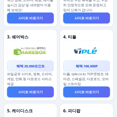
최신 영화, 드라마, 예능, 애니를
넉넉한 쿠폰 혜택을 주고, 꾸준
실시간 감상 및 내려받아 이용
히 안정적으로 오래 운영되고
해 보세요!
있어 신뢰가 갑니다.
사이트 바로가기
사이트 바로가기
3. 쉐어박스
4. 티플
혜택:20,000포인트
혜택:100,000P
파일공유 사이트, 영화, 드라마,
티플, tple.co.kr, TOP콘텐츠, 테
게임, 만화 등 다운로드 서비스
마관, 스페셜관, 다운로드, 모바
제공
일 스트리밍
사이트 바로가기
사이트 바로가기
5. 케이디스크
6. 피디팝