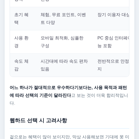
초기 혜
체험, 무료 포인트, 이벤
장기 이용자 대상 혜
택
트 다양
사용 환
모바일 최적화, 심플한
PC 중심 인터페이스,
경
구성
능 포함
속도 체
시간대에 따라 속도 편차
전반적으로 안정적인 
감
있음
지
어느 하나가 절대적으로 우수하다기보다는, 사용 목적과 패턴
에 따라 선택의 기준이 달라진다
고 보는 것이 더욱 합리적입니
다.
웹하드 선택 시 고려사항
겉으로는 혜택이 많아 보이지만, 막상 사용해보면 기대에 못 미