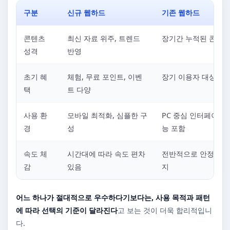
구분
신규 웹하드
기존 웹하드
콘텐츠
최신 자료 위주, 트렌드
장기간 누적된 콘텐츠
성격
반영
초기 혜
체험, 무료 포인트, 이벤
장기 이용자 대상 혜
택
트 다양
사용 환
모바일 최적화, 심플한 구
PC 중심 인터페이스,
경
성
능 포함
속도 체
시간대에 따라 속도 편차
전반적으로 안정적인 
감
있음
지
어느 하나가 절대적으로 우수하다기보다는, 사용 목적과 패턴
에 따라 선택의 기준이 달라진다
고 보는 것이 더욱 합리적입니
다.