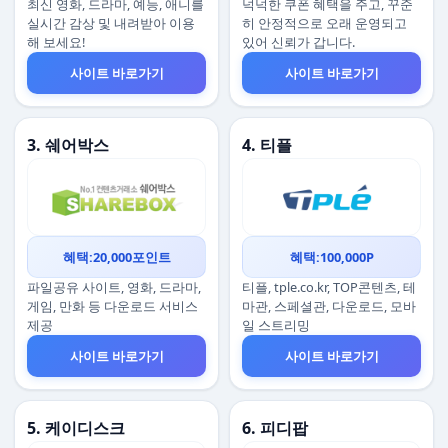
최신 영화, 드라마, 예능, 애니를
넉넉한 쿠폰 혜택을 주고, 꾸준
실시간 감상 및 내려받아 이용
히 안정적으로 오래 운영되고
해 보세요!
있어 신뢰가 갑니다.
사이트 바로가기
사이트 바로가기
3. 쉐어박스
4. 티플
혜택:20,000포인트
혜택:100,000P
파일공유 사이트, 영화, 드라마,
티플, tple.co.kr, TOP콘텐츠, 테
게임, 만화 등 다운로드 서비스
마관, 스페셜관, 다운로드, 모바
제공
일 스트리밍
사이트 바로가기
사이트 바로가기
5. 케이디스크
6. 피디팝