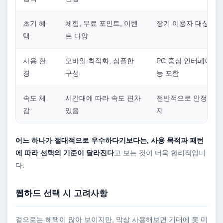
초기 혜
체험, 무료 포인트, 이벤
장기 이용자 대상 혜
택
트 다양
사용 환
모바일 최적화, 심플한
PC 중심 인터페이스,
경
구성
능 포함
속도 체
시간대에 따라 속도 편차
전반적으로 안정적인 
감
있음
지
어느 하나가 절대적으로 우수하다기보다는, 사용 목적과 패턴
에 따라 선택의 기준이 달라진다
고 보는 것이 더욱 합리적입니
다.
웹하드 선택 시 고려사항
겉으로는 혜택이 많아 보이지만, 막상 사용해보면 기대에 못 미