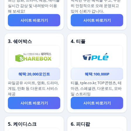
최신 영화, 드라마, 예능, 애니를
넉넉한 쿠폰 혜택을 주고, 꾸준
실시간 감상 및 내려받아 이용
히 안정적으로 오래 운영되고
해 보세요!
있어 신뢰가 갑니다.
사이트 바로가기
사이트 바로가기
3. 쉐어박스
4. 티플
혜택:20,000포인트
혜택:100,000P
파일공유 사이트, 영화, 드라마,
티플, tple.co.kr, TOP콘텐츠, 테
게임, 만화 등 다운로드 서비스
마관, 스페셜관, 다운로드, 모바
제공
일 스트리밍
사이트 바로가기
사이트 바로가기
5. 케이디스크
6. 피디팝