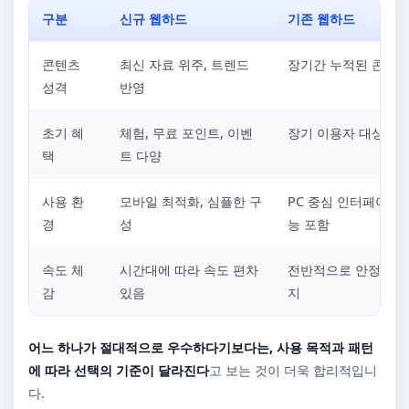
구분
신규 웹하드
기존 웹하드
콘텐츠
최신 자료 위주, 트렌드
장기간 누적된 콘텐츠
성격
반영
초기 혜
체험, 무료 포인트, 이벤
장기 이용자 대상 혜
택
트 다양
사용 환
모바일 최적화, 심플한 구
PC 중심 인터페이스,
경
성
능 포함
속도 체
시간대에 따라 속도 편차
전반적으로 안정적인 
감
있음
지
어느 하나가 절대적으로 우수하다기보다는, 사용 목적과 패턴
에 따라 선택의 기준이 달라진다
고 보는 것이 더욱 합리적입니
다.