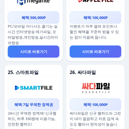
혜택:500,000P
혜택:100,000P
PC/모바일 어디서도 즐기는 실
이벤트가 자주 열려 포인트나
시간 인터넷방송 메가파일, 모
할인 혜택을 꾸준히 받을 수 있
바일방송,개인방송,실시간라이
는 점이 마음에 듭니다.
브방송
사이트 바로가기
사이트 바로가기
25. 스마트파일
26. 싸다파일
혜택:7일 무제한 정액권
혜택:100,000P
24시간 무제한 정액제! 신규웹
싸다파일은 신규 웹하드라 그런
하드, 하루 330원에 이용가능,
지 UI가 깔끔하고 자료 검색 속
안전한 웹하드!
도도 빨라서 편의성이 높습니