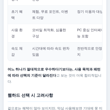
초기 혜
체험, 무료 포인트, 이벤
장기 이용자 대상 혜
택
트 다양
사용 환
모바일 최적화, 심플한
PC 중심 인터페이스,
경
구성
능 포함
속도 체
시간대에 따라 속도 편차
전반적으로 안정적인 
감
있음
지
어느 하나가 절대적으로 우수하다기보다는, 사용 목적과 패턴
에 따라 선택의 기준이 달라진다
고 보는 것이 더욱 합리적입니
다.
웹하드 선택 시 고려사항
겉으로는 혜택이 많아 보이지만, 막상 사용해보면 기대에 못 미