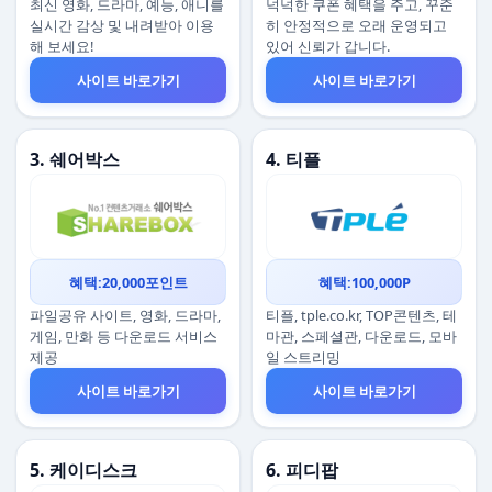
최신 영화, 드라마, 예능, 애니를
넉넉한 쿠폰 혜택을 주고, 꾸준
실시간 감상 및 내려받아 이용
히 안정적으로 오래 운영되고
해 보세요!
있어 신뢰가 갑니다.
사이트 바로가기
사이트 바로가기
3. 쉐어박스
4. 티플
혜택:20,000포인트
혜택:100,000P
파일공유 사이트, 영화, 드라마,
티플, tple.co.kr, TOP콘텐츠, 테
게임, 만화 등 다운로드 서비스
마관, 스페셜관, 다운로드, 모바
제공
일 스트리밍
사이트 바로가기
사이트 바로가기
5. 케이디스크
6. 피디팝