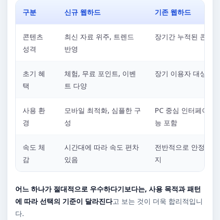
구분
신규 웹하드
기존 웹하드
콘텐츠
최신 자료 위주, 트렌드
장기간 누적된 콘텐츠
성격
반영
초기 혜
체험, 무료 포인트, 이벤
장기 이용자 대상 혜
택
트 다양
사용 환
모바일 최적화, 심플한 구
PC 중심 인터페이스,
경
성
능 포함
속도 체
시간대에 따라 속도 편차
전반적으로 안정적인 
감
있음
지
어느 하나가 절대적으로 우수하다기보다는, 사용 목적과 패턴
에 따라 선택의 기준이 달라진다
고 보는 것이 더욱 합리적입니
다.