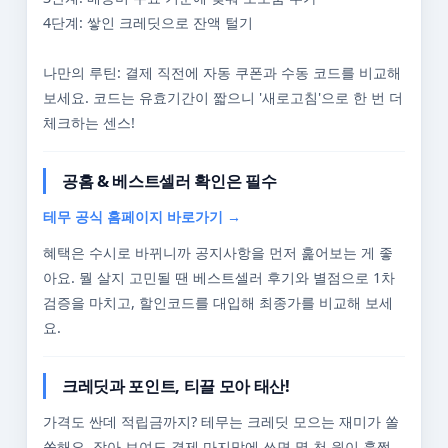
4단계: 쌓인 크레딧으로 잔액 털기
나만의 루틴: 결제 직전에 자동 쿠폰과 수동 코드를 비교해
보세요. 코드는 유효기간이 짧으니 '새로고침'으로 한 번 더
체크하는 센스!
공홈 & 베스트셀러 확인은 필수
테무 공식 홈페이지 바로가기 →
혜택은 수시로 바뀌니까 공지사항을 먼저 훑어보는 게 좋
아요. 뭘 살지 고민될 땐 베스트셀러 후기와 별점으로 1차
검증을 마치고, 할인코드를 대입해 최종가를 비교해 보세
요.
크레딧과 포인트, 티끌 모아 태산!
가격도 싼데 적립금까지? 테무는 크레딧 모으는 재미가 쏠
쏠해요. 작아 보여도 결제 마지막에 쓰면 몇 천 원이 훌쩍