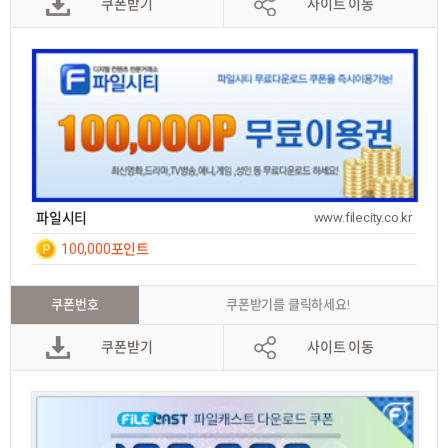
쿠폰받기
사이트 이동
파일시티
www.filecity.co.kr
100,000포인트
일간
7
쿠폰번호
쿠폰받기를 클릭하세요!
쿠폰받기
사이트 이동