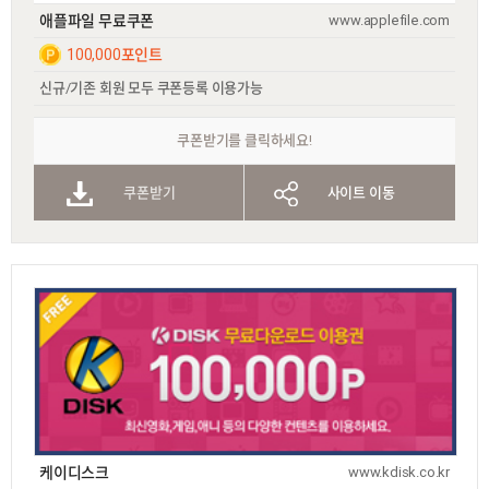
애플파일 무료쿠폰
www.applefile.com
100,000포인트
일간
신규/기존 회원 모두 쿠폰등록 이용가능
7
쿠폰받기를 클릭하세요!
쿠폰받기
사이트 이동
케이디스크
www.kdisk.co.kr