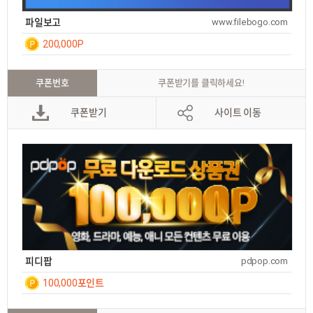
파일보고
www.filebogo.com
200,000P
일간
7
쿠폰번호
쿠폰받기를 클릭하세요!
쿠폰받기
사이트 이동
피디팝
pdpop.com
100,000포인트
일간
10