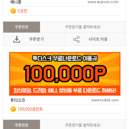
애니툰
www.anytoon.co.kr
5코인
일간
30
일
쿠폰번호
쿠폰받기를 클릭하세요!
쿠폰받기
사이트 이동
투디스크
www.todisk.com
100,000포인트
일간
7일
쿠폰번호
쿠폰받기를 클릭하세요!