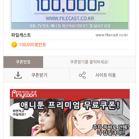
파일캐스트
www.filecast.co.kr
100,000포인트
일간
7
쿠폰번호
쿠폰받기를 클릭하세요!
쿠폰받기
사이트 이동