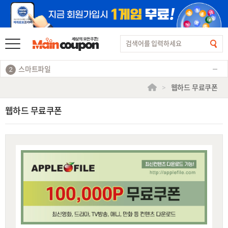
파일조
스마트파일
메가파일
파일씨티
>
웹하드 무료쿠폰
온디스크
웹하드 무료쿠폰
예스파일
쉐어박스
베가디스크
피디팝
파일혼